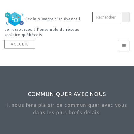
École ouverte : Un éventail
de ressources à l’ensemble du réseau
scolaire québécois
ACCUEIL
Toggle
navigat
COMMUNIQUER AVEC NOUS
Il nous fera plaisir de communiquer avec vous
dans les plus brefs délais.