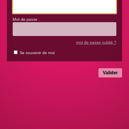
Mot de passe :
mot de passe oublié ?
Se souvenir de moi