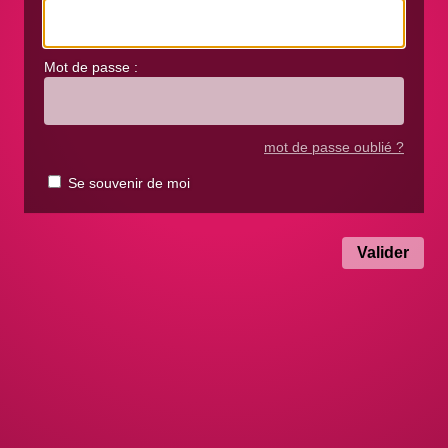
Mot de passe :
mot de passe oublié ?
Se souvenir de moi