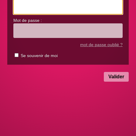
Mot de passe :
mot de passe oublié ?
Se souvenir de moi