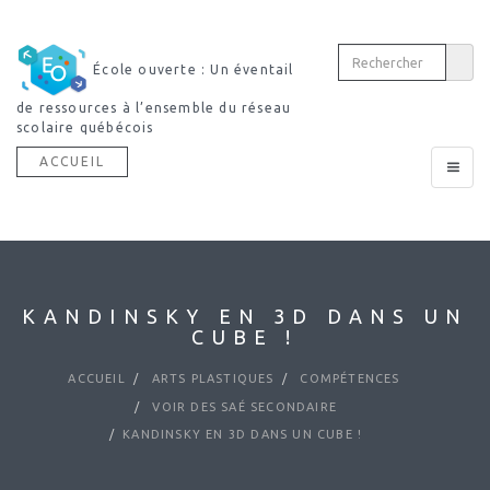
École ouverte : Un éventail
de ressources à l’ensemble du réseau
scolaire québécois
ACCUEIL
Toggle
navigat
KANDINSKY EN 3D DANS UN
CUBE !
ACCUEIL
ARTS PLASTIQUES
COMPÉTENCES
VOIR DES SAÉ SECONDAIRE
KANDINSKY EN 3D DANS UN CUBE !