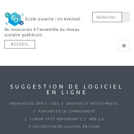
École ouverte : Un éventail
de ressources à l’ensemble du réseau
scolaire québécois
ACCUEIL
Toggle
navigat
SUGGESTION DE LOGICIEL
EN LIGNE
ARCHIVES DU SPIP 3 - 2023
ARCHIVES D’ARTICO-PRATIC
FORUMS DE LA COMMUNAUTÉ
FORUM CP ET RÉPONDANTS
WEB 2.0
SUGGESTION DE LOGICIEL EN LIGNE