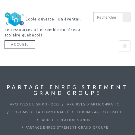
École ouverte : Un éventail
de ressources à l’ensemble du réseau
scolaire québécois
ACCUEIL
Toggle
navigat
PARTAGE ENREGISTREMENT
GRAND GROUPE
ARCHIVES DU SPIP 3 - 2023
ARCHIVES D’ARTICO-PRATIC
FORUMS DE LA COMMUNAUTÉ
FORUMS ARTICO PRATIC
AUD 3 - CRÉATION SONORE
PARTAGE ENREGISTREMENT GRAND GROUPE