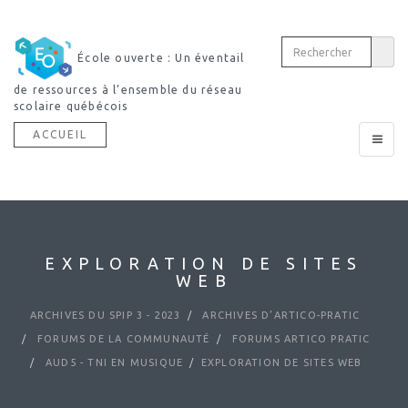
École ouverte : Un éventail
de ressources à l’ensemble du réseau
scolaire québécois
ACCUEIL
Toggle
navigat
EXPLORATION DE SITES
WEB
ARCHIVES DU SPIP 3 - 2023
ARCHIVES D’ARTICO-PRATIC
FORUMS DE LA COMMUNAUTÉ
FORUMS ARTICO PRATIC
AUD5 - TNI EN MUSIQUE
EXPLORATION DE SITES WEB