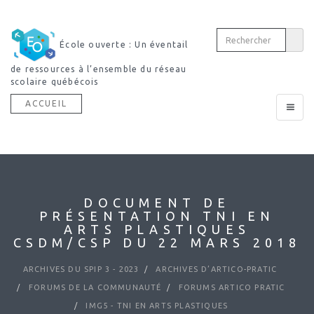
École ouverte : Un éventail
de ressources à l’ensemble du réseau
scolaire québécois
ACCUEIL
Toggle
navigat
DOCUMENT DE
PRÉSENTATION TNI EN
ARTS PLASTIQUES
CSDM/CSP DU 22 MARS 2018
ARCHIVES DU SPIP 3 - 2023
ARCHIVES D’ARTICO-PRATIC
FORUMS DE LA COMMUNAUTÉ
FORUMS ARTICO PRATIC
IMG5 - TNI EN ARTS PLASTIQUES