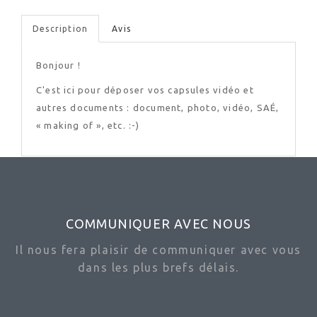
Description
Avis
Bonjour !
C'est ici pour déposer vos capsules vidéo et
autres documents : document, photo, vidéo, SAÉ,
« making of », etc. :-)
COMMUNIQUER AVEC NOUS
Il nous fera plaisir de communiquer avec vous
dans les plus brefs délais.