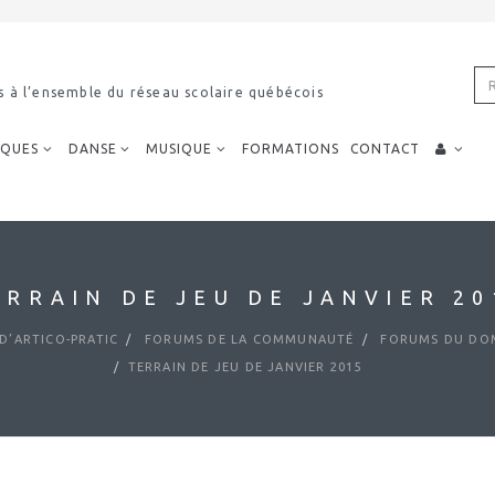
s à l’ensemble du réseau scolaire québécois
IQUES
DANSE
MUSIQUE
FORMATIONS
CONTACT
ERRAIN DE JEU DE JANVIER 20
D’ARTICO-PRATIC
FORUMS DE LA COMMUNAUTÉ
FORUMS DU DOM
TERRAIN DE JEU DE JANVIER 2015