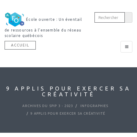
École ouverte : Un éventail
de ressources à l’ensemble du réseau
scolaire québécois
ACCUEIL
Toggle
navigat
9 APPLIS POUR EXERCER SA
CRÉATIVITÉ
ARCHIVES DU SPIP 3 - 2023
INFOGRAPHIES
9 APPLIS POUR EXERCER SA CRÉATIVITÉ