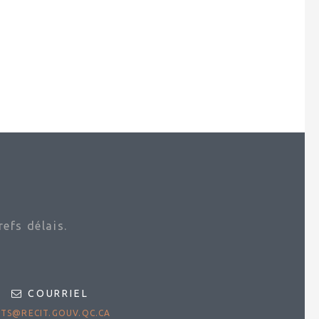
efs délais.
COURRIEL
TS@RECIT.GOUV.QC.CA