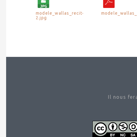
modele_wallas_recit-
modele_wallas_
2.jpg
Il nous fe