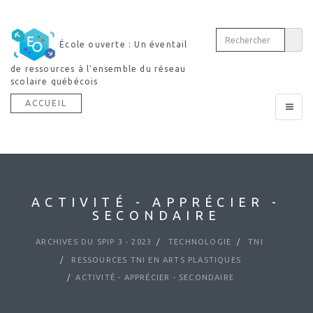
École ouverte : Un éventail
de ressources à l’ensemble du réseau
scolaire québécois
ACCUEIL
Toggle
navigat
ACTIVITÉ - APPRÉCIER -
SECONDAIRE
ARCHIVES DU SPIP 3 - 2023
TECHNOLOGIE
TNI
RESSOURCES TNI EN ARTS PLASTIQUES
ACTIVITÉ - APPRÉCIER - SECONDAIRE