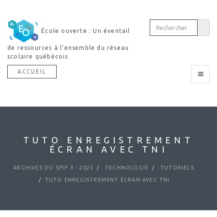
École ouverte : Un éventail
de ressources à l’ensemble du réseau
scolaire québécois
ACCUEIL
Toggle
navigat
TUTO ENREGISTREMENT
ÉCRAN AVEC TNI
ARCHIVES DU SPIP 3 - 2023
TECHNOLOGIE
TUTORIELS
TUTO ENREGISTREMENT ÉCRAN AVEC TNI