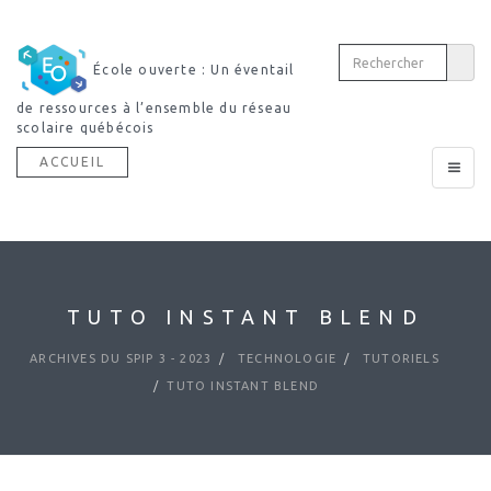
École ouverte : Un éventail
de ressources à l’ensemble du réseau
scolaire québécois
ACCUEIL
Toggle
navigat
TUTO INSTANT BLEND
ARCHIVES DU SPIP 3 - 2023
TECHNOLOGIE
TUTORIELS
TUTO INSTANT BLEND