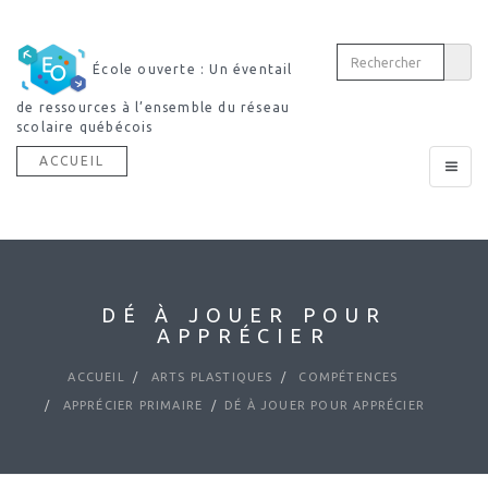
École ouverte : Un éventail
de ressources à l’ensemble du réseau
scolaire québécois
ACCUEIL
Toggle
navigat
DÉ À JOUER POUR
APPRÉCIER
ACCUEIL
ARTS PLASTIQUES
COMPÉTENCES
APPRÉCIER PRIMAIRE
DÉ À JOUER POUR APPRÉCIER