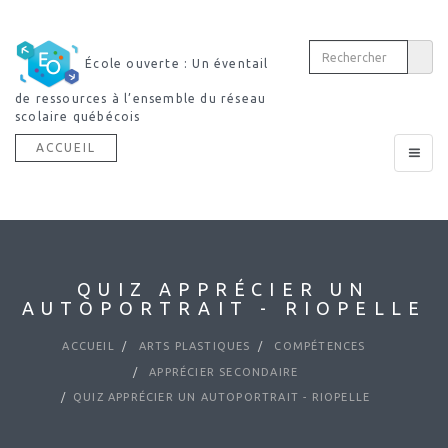
École ouverte : Un éventail
de ressources à l’ensemble du réseau
scolaire québécois
ACCUEIL
Toggle
navigat
QUIZ APPRÉCIER UN
AUTOPORTRAIT - RIOPELLE
ACCUEIL
ARTS PLASTIQUES
COMPÉTENCES
APPRÉCIER SECONDAIRE
QUIZ APPRÉCIER UN AUTOPORTRAIT - RIOPELLE