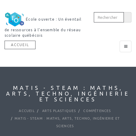
École ouverte : Un éventail
de ressources à l’ensemble du réseau
scolaire québécois
ACCUEIL
Toggle
navigat
MATIS - STEAM : MATHS,
ARTS, TECHNO, INGÉNIERIE
ET SCIENCES
ACCUEIL
ARTS PLASTIQUES
COMPÉTENCES
MATIS - STEAM : MATHS, ARTS, TECHNO, INGÉNIERIE ET
SCIENCES