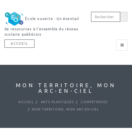
École ouverte : Un éventail
de ressources à l’ensemble du réseau
scolaire québécois
ACCUEIL
Toggle
navigat
MON TERRITOIRE, MON
ARC-EN-CIEL
ACCUEIL
ARTS PLASTIQUES
COMPÉTENCES
MON TERRITOIRE, MON ARC-EN-CIEL