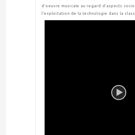
d’oeuvre musicale au regard d’aspects socioc
l’exploitation de la technologie dans la cla
Video
Player