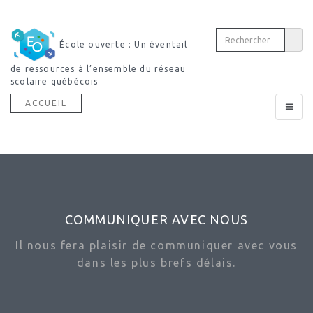
École ouverte : Un éventail
de ressources à l’ensemble du réseau
scolaire québécois
ACCUEIL
Toggle
navigat
COMMUNIQUER AVEC NOUS
Il nous fera plaisir de communiquer avec vous
dans les plus brefs délais.