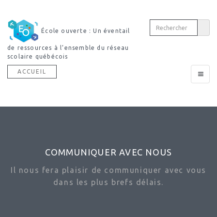
École ouverte : Un éventail
de ressources à l’ensemble du réseau
scolaire québécois
ACCUEIL
Toggle
navigat
COMMUNIQUER AVEC NOUS
Il nous fera plaisir de communiquer avec vous
dans les plus brefs délais.