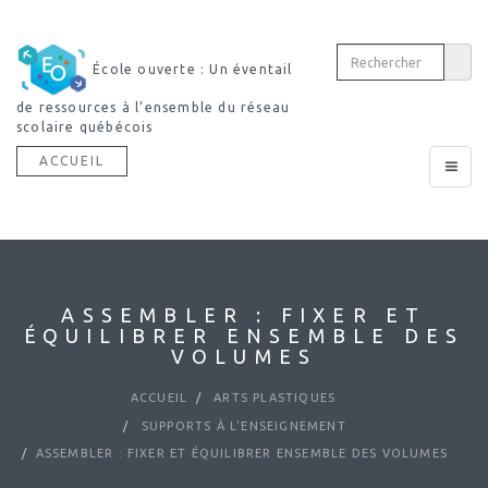
École ouverte : Un éventail
de ressources à l’ensemble du réseau
scolaire québécois
ACCUEIL
Toggle
navigat
ASSEMBLER : FIXER ET
ÉQUILIBRER ENSEMBLE DES
VOLUMES
ACCUEIL
ARTS PLASTIQUES
SUPPORTS À L’ENSEIGNEMENT
ASSEMBLER : FIXER ET ÉQUILIBRER ENSEMBLE DES VOLUMES