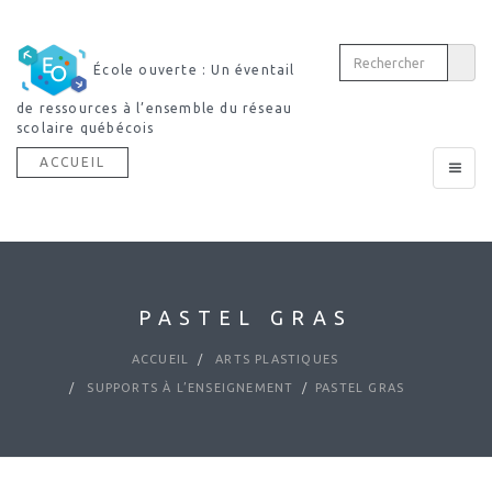
École ouverte : Un éventail
de ressources à l’ensemble du réseau
scolaire québécois
ACCUEIL
Toggle
navigat
PASTEL GRAS
ACCUEIL
ARTS PLASTIQUES
SUPPORTS À L’ENSEIGNEMENT
PASTEL GRAS