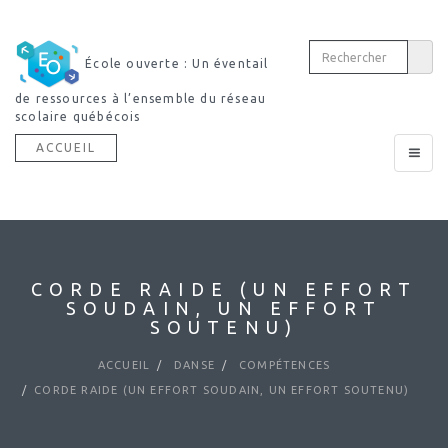
École ouverte : Un éventail
de ressources à l’ensemble du réseau
scolaire québécois
ACCUEIL
Toggle
navigat
CORDE RAIDE (UN EFFORT
SOUDAIN, UN EFFORT
SOUTENU)
ACCUEIL
DANSE
COMPÉTENCES
CORDE RAIDE (UN EFFORT SOUDAIN, UN EFFORT SOUTENU)