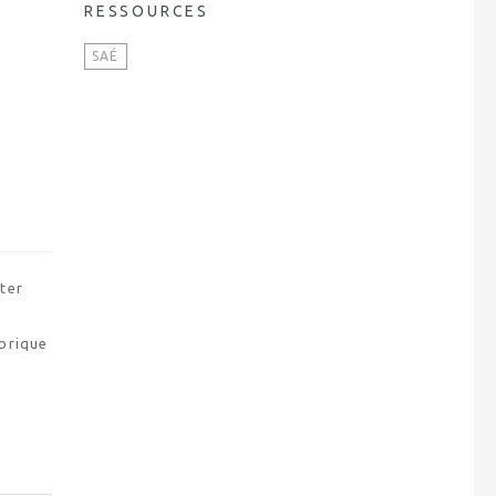
RESSOURCES
SAÉ
éter
abrique