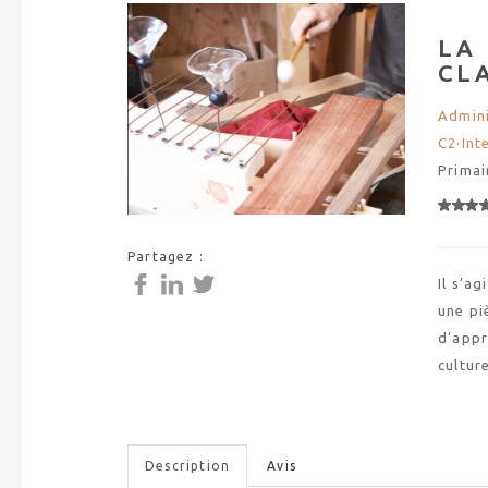
LA 
CL
Admini
C2·Int
Primai
Partagez :
Il s’a
une pi
d’appr
cultur
Description
Avis