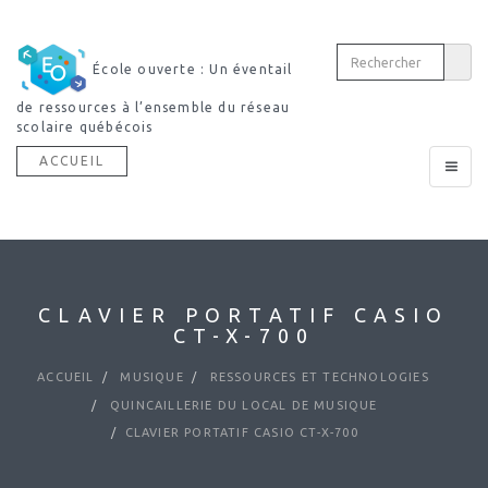
École ouverte : Un éventail
de ressources à l’ensemble du réseau
scolaire québécois
ACCUEIL
Toggle
navigat
CLAVIER PORTATIF CASIO
CT-X-700
ACCUEIL
MUSIQUE
RESSOURCES ET TECHNOLOGIES
QUINCAILLERIE DU LOCAL DE MUSIQUE
CLAVIER PORTATIF CASIO CT-X-700