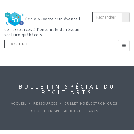
École ouverte : Un éventail
de ressources à l’ensemble du réseau
scolaire québécois
ACCUEIL
Toggle
navigat
BULLETIN SPÉCIAL DU
RÉCIT ARTS
ACCUEIL
RESSOURCES
BULLETINS ÉLECTRONIQUES
BULLETIN SPÉCIAL DU RÉCIT ARTS