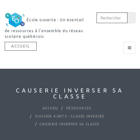
École ouverte : Un éventail
de ressources à l’ensemble du réseau
scolaire québécois
ACCUEIL
Toggle
navigat
CAUSERIE INVERSER SA
CLASSE
ACCUEIL
RESSOURCES
DOSSIER 4 ARTS - CLASSE INVERSÉE
CAUSERIE INVERSER SA CLASSE