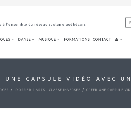
 du réseau scolaire québécois
Décou
IQUES
DANSE
MUSIQUE
FORMATIONS
CONTACT
R UNE CAPSULE VIDÉO AVEC UN
RCES
DOSSIER 4 ARTS - CLASSE INVERSÉE
CRÉER UNE CAPSULE VID