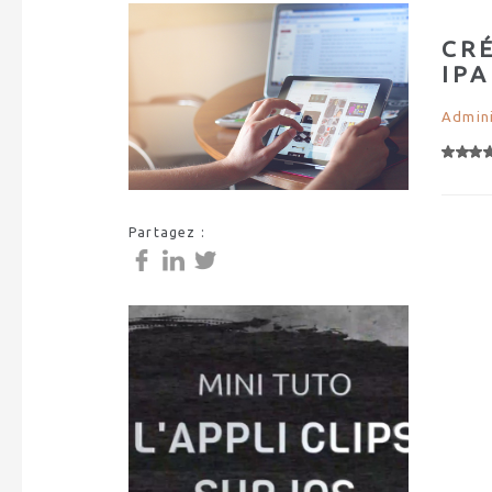
CR
IP
Admini
Partagez :