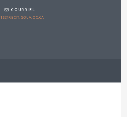
COURRIEL
TS@RECIT.GOUV.QC.CA