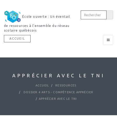
École ouverte : Un éventail
de ressources à l’ensemble du réseau
scolaire québécois
ACCUEIL
Toggle
navigat
APPRÉCIER AVEC LE TNI
ACCUEIL
RESSOURCES
DOSSIER 4 ARTS - COMPÉTENCE APPRÉCIER
APPRÉCIER AVEC LE TNI