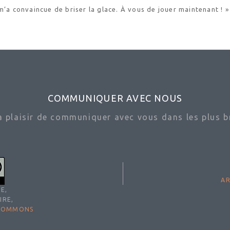
m’a convaincue de briser la glace. À vous de jouer maintenant ! »
COMMUNIQUER AVEC NOUS
ra plaisir de communiquer avec vous dans les plus br
AR
E,
IRE,
 COMMONS