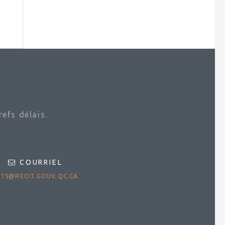
efs délais.
COURRIEL
TS@RECIT.GOUV.QC.CA