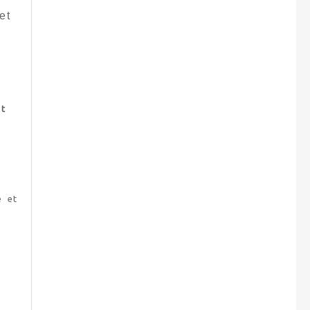
et
nt
e et