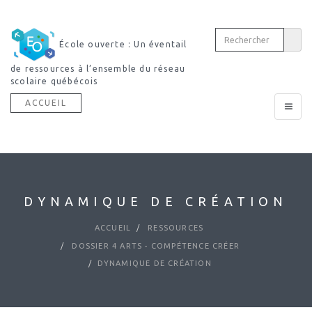
École ouverte : Un éventail
de ressources à l’ensemble du réseau
scolaire québécois
ACCUEIL
Toggle
navigat
DYNAMIQUE DE CRÉATION
ACCUEIL
RESSOURCES
DOSSIER 4 ARTS - COMPÉTENCE CRÉER
DYNAMIQUE DE CRÉATION