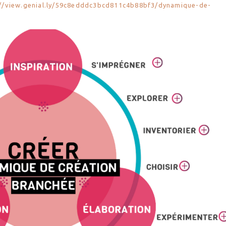
://view.genial.ly/59c8edddc3bcd811c4b88bf3/dynamique-de-