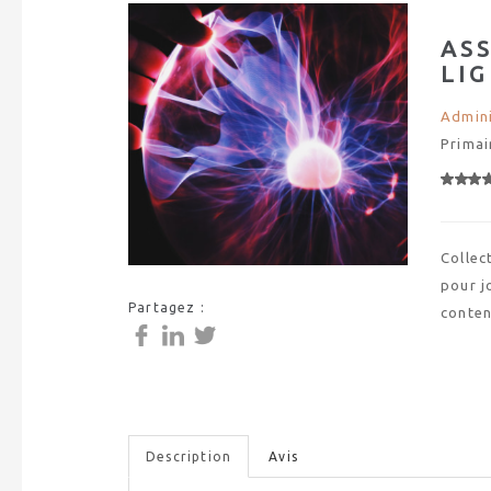
AS
LI
Admini
Primai
Collec
pour j
Partagez :
conten
Description
Avis