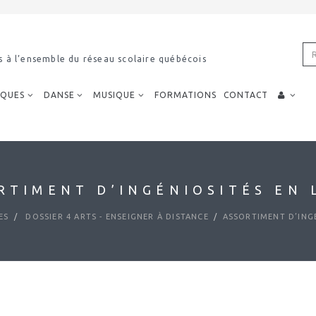
s à l’ensemble du réseau scolaire québécois
IQUES
DANSE
MUSIQUE
FORMATIONS
CONTACT
RTIMENT D’INGÉNIOSITÉS EN 
ES
DOSSIER 4 ARTS - ENSEIGNER À DISTANCE
ASSORTIMENT D’INGÉ