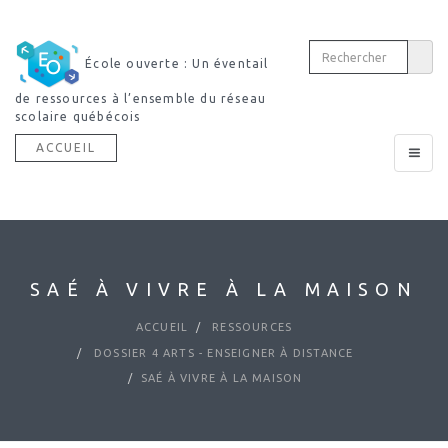
École ouverte : Un éventail
de ressources à l’ensemble du réseau
scolaire québécois
ACCUEIL
Toggle
navigat
SAÉ À VIVRE À LA MAISON
ACCUEIL
RESSOURCES
DOSSIER 4 ARTS - ENSEIGNER À DISTANCE
SAÉ À VIVRE À LA MAISON