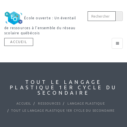
École ouverte : Un éventail
de ressources à l’ensemble du réseau
scolaire québécois
ACCUEIL
Toggle
navigat
TOUT LE LANGAGE
PLASTIQUE 1ER CYCLE DU
SECONDAIRE
ACCUEIL
RESSOURCES
LANGAGE PLASTIQUE
TOUT LE LANGAGE PLASTIQUE 1ER CYCLE DU SECONDAIRE