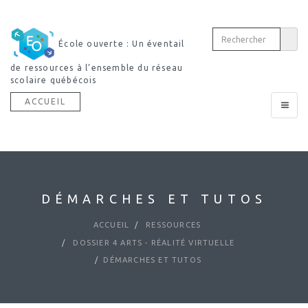
École ouverte : Un éventail
de ressources à l’ensemble du réseau
scolaire québécois
ACCUEIL
Toggle
navigat
DÉMARCHES ET TUTOS
ACCUEIL
RESSOURCES
DOSSIER 4 ARTS - RÉALITÉ VIRTUELLE
DÉMARCHES ET TUTOS