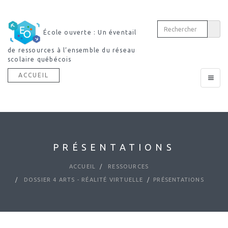
École ouverte : Un éventail
de ressources à l’ensemble du réseau
scolaire québécois
ACCUEIL
Toggle
navigat
PRÉSENTATIONS
ACCUEIL
RESSOURCES
DOSSIER 4 ARTS - RÉALITÉ VIRTUELLE
PRÉSENTATIONS