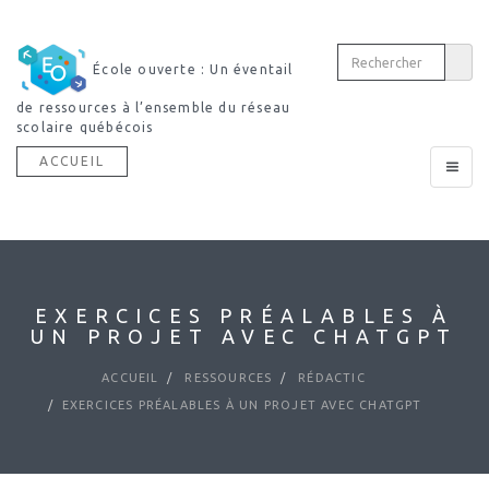
École ouverte : Un éventail
de ressources à l’ensemble du réseau
scolaire québécois
ACCUEIL
Toggle
navigat
EXERCICES PRÉALABLES À
UN PROJET AVEC CHATGPT
ACCUEIL
RESSOURCES
RÉDACTIC
EXERCICES PRÉALABLES À UN PROJET AVEC CHATGPT