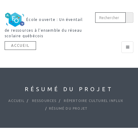
École ouverte : Un éventail
de ressources à l’ensemble du réseau
scolaire québécois
ACCUEIL
Toggle
navigat
RÉSUMÉ DU PROJET
ACCUEIL
RESSOURCES
RÉPERTOIRE CULTUREL INFLUX
RÉSUMÉ DU PROJET