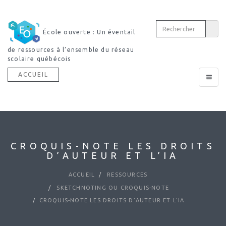
École ouverte : Un éventail
de ressources à l’ensemble du réseau
scolaire québécois
ACCUEIL
Toggle
navigat
CROQUIS-NOTE LES DROITS
D’AUTEUR ET L’IA
ACCUEIL
RESSOURCES
SKETCHNOTING OU CROQUIS-NOTE
CROQUIS-NOTE LES DROITS D’AUTEUR ET L’IA