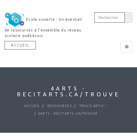
École ouverte : Un éventail
de ressources à l’ensemble du réseau
scolaire québécois
ACCUEIL
Toggle
navigat
4ARTS -
RECITARTS.CA/TROUVE
ACCUEIL
RESSOURCES
TRUCS ARTIC !
4ARTS - RECITARTS.CA/TROUVE