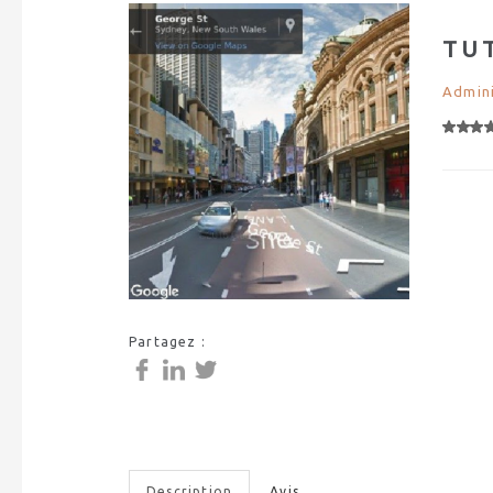
TU
Admini
Partagez :
Description
Avis