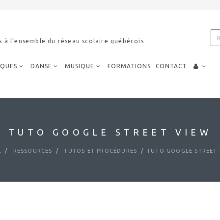
s à l’ensemble du réseau scolaire québécois
IQUES
DANSE
MUSIQUE
FORMATIONS
CONTACT
TUTO GOOGLE STREET VIEW
L
RESSOURCES
TUTOS ET PROCÉDURES
TUTO GOOGLE STREET 