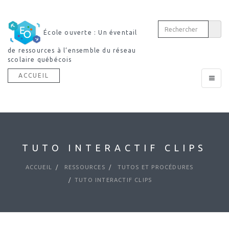
École ouverte : Un éventail
de ressources à l’ensemble du réseau
scolaire québécois
ACCUEIL
Toggle
navigat
TUTO INTERACTIF CLIPS
ACCUEIL
RESSOURCES
TUTOS ET PROCÉDURES
TUTO INTERACTIF CLIPS