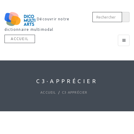
Découvrir notre
dictionnaire multimodal
ACCUEIL
Toggle
navigat
C3·APPRÉCIER
ACCUEIL
C3·APPRÉCIER