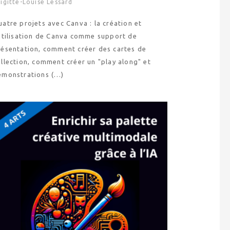
igitte-Louise Lessard
atre projets avec Canva : la création et
’utilisation de Canva comme support de
résentation, comment créer des cartes de
llection, comment créer un "play along" et
émonstrations (…)