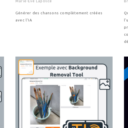
Marie-Eve Lapolice
Br
Générer des chansons complètement créées
Qu
avec l’IA
l
p
co
d