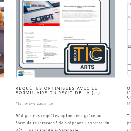
REQUÊTES OPTIMISÉES AVEC LE
O
FORMULAIRE DU RÉCIT DE LA (…)
L
G
Marie-Eve Lapolice
M
Rédiger des requêtes optimisées grâce au
T
du
formulaire interactif de Stéphane Lapointe du
po
RÉCIT de la Capitale-Nationale
s’