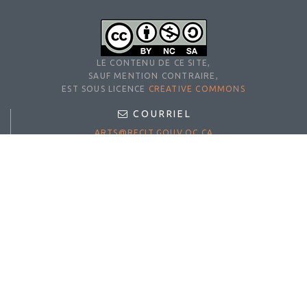
LE CONTENU DE CE SITE,
SAUF MENTION CONTRAIRE,
EST SOUS LICENCE
CREATIVE COMMONS
COURRIEL
ARTS@RECIT.GOUV.QC.CA
©RÉCIT ARTS
Ministère de l'Éducation