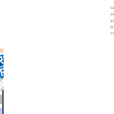
Gé
d
g
le
o