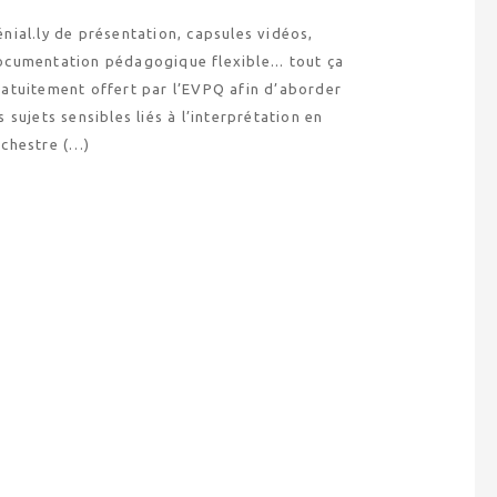
nial.ly de présentation, capsules vidéos,
ocumentation pédagogique flexible... tout ça
ratuitement offert par l’EVPQ afin d’aborder
s sujets sensibles liés à l’interprétation en
rchestre (…)